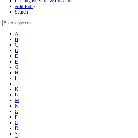
In Dangast, Varel & Friesland
Add Entry
Search
A
B
C
D
E
F
G
H
I
J
K
L
M
N
O
P
Q
R
S