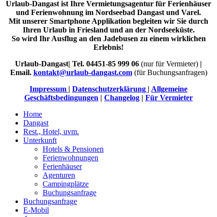
Urlaub-Dangast ist Ihre Vermietungsagentur für Ferienhäuser
und Ferienwohnung im Nordseebad Dangast und Varel.
Mit unserer Smartphone Applikation begleiten wir Sie durch
Ihren Urlaub in Friesland und an der Nordseeküste.
So wird Ihr Ausflug an den Jadebusen zu einem wirklichen
Erlebnis!
Urlaub-Dangast| Tel. 04451-85 999 06
(nur für Vermieter)
|
Email.
kontakt@urlaub-dangast.com
(für Buchungsanfragen)
Impressum
|
Datenschutzerklärung
|
Allgemeine
Geschäftsbedingungen
|
Changelog
|
Für Vermieter
Home
Dangast
Rest., Hotel, uvm.
Unterkunft
Hotels & Pensionen
Ferienwohnungen
Ferienhäuser
Agenturen
Campingplätze
Buchungsanfrage
Buchungsanfrage
E-Mobil