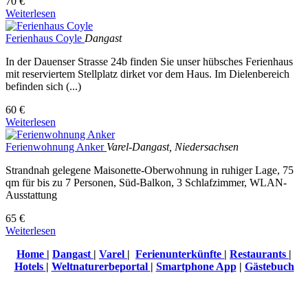
70 €
Weiterlesen
Ferienhaus Coyle
Dangast
In der Dauenser Strasse 24b finden Sie unser hübsches Ferienhaus
mit reserviertem Stellplatz dirket vor dem Haus. Im Dielenbereich
befinden sich (...)
60 €
Weiterlesen
Ferienwohnung Anker
Varel-Dangast, Niedersachsen
Strandnah gelegene Maisonette-Oberwohnung in ruhiger Lage, 75
qm für bis zu 7 Personen, Süd-Balkon, 3 Schlafzimmer, WLAN-
Ausstattung
65 €
Weiterlesen
Home
|
Dangast
|
Varel
|
Ferienunterkünfte
|
Restaurants
|
Hotels
|
Weltnaturerbeportal
|
Smartphone App
|
Gästebuch