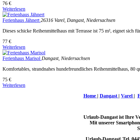
76 €
Weiterlesen
Ferienhaus Jähnert
26316 Varel, Dangast, Niedersachsen
Dieses schicke Reihenmittelhaus mit Terrasse ist 75 m², eignet sich f
77 €
Weiterlesen
Ferienhaus Marisol
Dangast, Niedersachsen
Komfortables, strandnahes hundefreundliches Reihenmittelhaus, 80
75 €
Weiterlesen
Home
|
Dangast
|
Varel
|
F
Urlaub-Dangast ist Ihre 
Mit unserer Smartphone
S
Urlaub-Dangast| Tel. 044