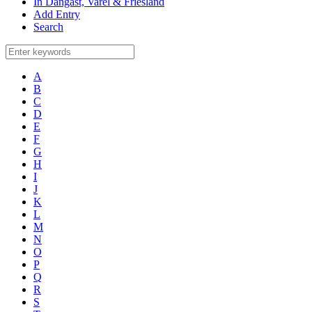
In Dangast, Varel & Friesland
Add Entry
Search
A
B
C
D
E
F
G
H
I
J
K
L
M
N
O
P
Q
R
S