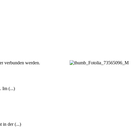
der verbunden werden.
 Im (...)
in der (...)