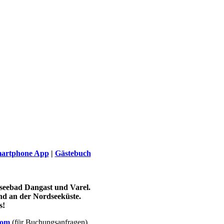
artphone App
|
Gästebuch
seebad Dangast und Varel.
nd an der Nordseeküste.
s!
com
(für Buchungsanfragen)