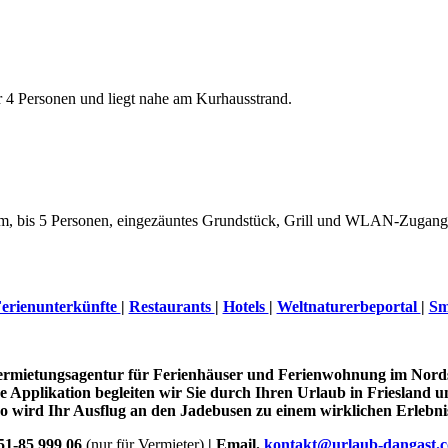
ür 4 Personen und liegt nahe am Kurhausstrand.
 qm, bis 5 Personen, eingezäuntes Grundstück, Grill und WLAN-Zugang
erienunterkünfte
|
Restaurants
|
Hotels
|
Weltnaturerbeportal
|
Sm
Vermietungsagentur für Ferienhäuser und Ferienwohnung im Nord
 Applikation begleiten wir Sie durch Ihren Urlaub in Friesland u
o wird Ihr Ausflug an den Jadebusen zu einem wirklichen Erlebni
51-85 999 06
(nur für Vermieter)
| Email.
kontakt@urlaub-dangast.