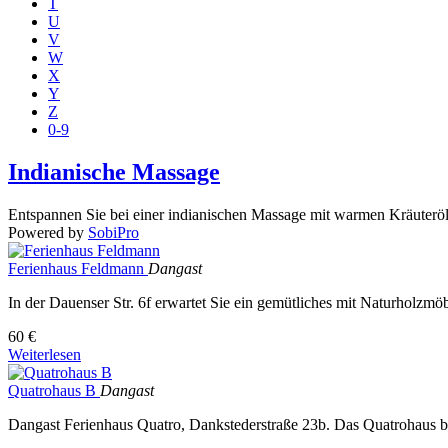
T
U
V
W
X
Y
Z
0-9
Indianische Massage
Entspannen Sie bei einer indianischen Massage mit warmen Kräuteröl
Powered by
SobiPro
Ferienhaus Feldmann
Dangast
In der Dauenser Str. 6f erwartet Sie ein gemütliches mit Naturholzmöb
60 €
Weiterlesen
Quatrohaus B
Dangast
Dangast Ferienhaus Quatro, Dankstederstraße 23b. Das Quatrohaus best