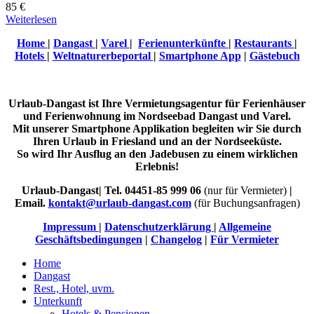
85 €
Weiterlesen
Home
|
Dangast
|
Varel
|
Ferienunterkünfte
|
Restaurants
|
Hotels
|
Weltnaturerbeportal
|
Smartphone App
|
Gästebuch
Urlaub-Dangast ist Ihre Vermietungsagentur für Ferienhäuser
und Ferienwohnung im Nordseebad Dangast und Varel.
Mit unserer Smartphone Applikation begleiten wir Sie durch
Ihren Urlaub in Friesland und an der Nordseeküste.
So wird Ihr Ausflug an den Jadebusen zu einem wirklichen
Erlebnis!
Urlaub-Dangast| Tel. 04451-85 999 06
(nur für Vermieter)
|
Email.
kontakt@urlaub-dangast.com
(für Buchungsanfragen)
Impressum
|
Datenschutzerklärung
|
Allgemeine
Geschäftsbedingungen
|
Changelog
|
Für Vermieter
Home
Dangast
Rest., Hotel, uvm.
Unterkunft
Hotels & Pensionen