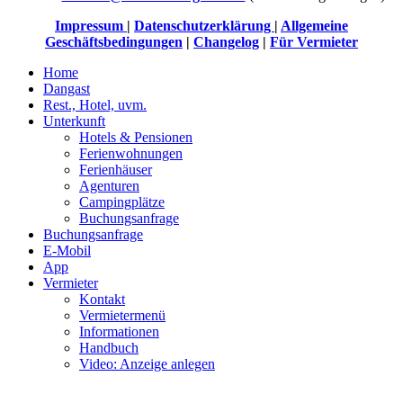
Impressum
|
Datenschutzerklärung
|
Allgemeine
Geschäftsbedingungen
|
Changelog
|
Für Vermieter
Home
Dangast
Rest., Hotel, uvm.
Unterkunft
Hotels & Pensionen
Ferienwohnungen
Ferienhäuser
Agenturen
Campingplätze
Buchungsanfrage
Buchungsanfrage
E-Mobil
App
Vermieter
Kontakt
Vermietermenü
Informationen
Handbuch
Video: Anzeige anlegen