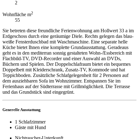
2
2
Wohnfläche m
55
Sie betreten diese freundliche Ferienwohnung am Hollwert 33 a im
Erdgeschoss durch eine geräumige Diele. Rechts gelegen das blau-
weiße Fensterduschbad mit Waschmaschine. Eine separate helle
Küche bietet Ihnen eine komplette Grundausstattung. Geradeaus
geht es in den mediterran sonnig gestalteten Wohn-/Essbereich mit
Flachbild-TV, DVD-Recorder und einer Auswahl an DVDs,
Büchern und Spielen. Der Doppelschlafraum bietet ein bequemes
Doppelbett mit Kleiderschrank, Zusatz-TV, Kommode und hat
Teppichboden. Zusätzliche Schlafgelegenheit für 2 Personen auf
dem ausziehbaren Sofa im Wohnzimmer. Entspannen Sie im
Ferienhaus auf der Südterrasse mit Grillmöglichkeit. Die Terrasse
und das Grundstück sind eingegrünt.
Generelle Ausstattung
1 Schlafzimmer
Gäste mit Hund
Nichtraucher-Unterkunft