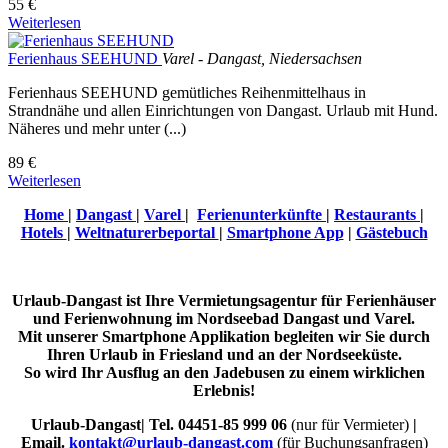
55 €
Weiterlesen
Ferienhaus SEEHUND
Varel - Dangast, Niedersachsen
Ferienhaus SEEHUND gemütliches Reihenmittelhaus in
Strandnähe und allen Einrichtungen von Dangast. Urlaub mit Hund.
Näheres und mehr unter (...)
89 €
Weiterlesen
Home
|
Dangast
|
Varel
|
Ferienunterkünfte
|
Restaurants
|
Hotels
|
Weltnaturerbeportal
|
Smartphone App
|
Gästebuch
Urlaub-Dangast ist Ihre Vermietungsagentur für Ferienhäuser
und Ferienwohnung im Nordseebad Dangast und Varel.
Mit unserer Smartphone Applikation begleiten wir Sie durch
Ihren Urlaub in Friesland und an der Nordseeküste.
So wird Ihr Ausflug an den Jadebusen zu einem wirklichen
Erlebnis!
Urlaub-Dangast| Tel. 04451-85 999 06
(nur für Vermieter)
|
Email.
kontakt@urlaub-dangast.com
(für Buchungsanfragen)