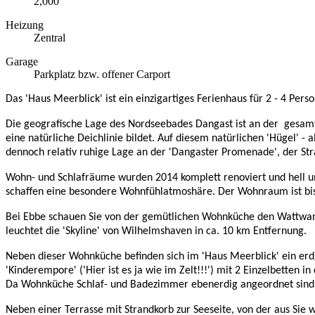
2,000
Heizung
Zentral
Garage
Parkplatz bzw. offener Carport
Das 'Haus Meerblick' ist ein einzigartiges Ferienhaus für 2 - 4 P
Die geografische Lage des Nordseebades Dangast ist an der
gesamt
eine natürliche Deichlinie bildet. Auf diesem natürlichen 'Hügel' -
dennoch relativ ruhige Lage an der 'Dangaster Promenade', der St
Wohn- und Schlafräume wurden 2014 komplett renoviert und hell und
schaffen eine besondere Wohnfühlatmoshäre. Der Wohnraum ist bis in 
Bei Ebbe schauen Sie von der gemütlichen Wohnküche den Wattwander
leuchtet die 'Skyline' von Wilhelmshaven in ca. 10 km Entfernung.
Neben dieser Wohnküche befinden sich im 'Haus Meerblick' ein erd
'Kinderempore' ('Hier ist es ja wie im Zelt!!!') mit 2 Einzelbette
Da Wohnküche Schlaf- und Badezimmer ebenerdig angeordnet sind, is
Neben einer Terrasse mit Strandkorb zur Seeseite, von der aus Sie 