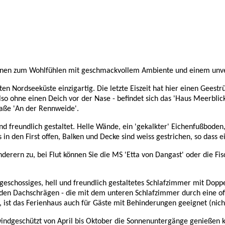
ersonen zum Wohlfühlen mit geschmackvollem Ambiente und einem unve
en Nordseeküste einzigartig. Die letzte Eiszeit hat hier einen Geestrü
 also ohne einen Deich vor der Nase - befindet sich das 'Haus Meerbli
raße 'An der Rennweide'.
 freundlich gestaltet. Helle Wände, ein 'gekalkter' Eichenfußboden,
den First offen, Balken und Decke sind weiss gestrichen, so dass ein
ern zu, bei Flut können Sie die MS 'Etta von Dangast' oder die Fis
geschossiges, hell und freundlich gestaltetes Schlafzimmer mit Dop
n in den Dachschrägen - die mit dem unteren Schlafzimmer durch eine 
t das Ferienhaus auch für Gäste mit Behinderungen geeignet (nicht 
windgeschützt von April bis Oktober die Sonnenuntergänge genießen k