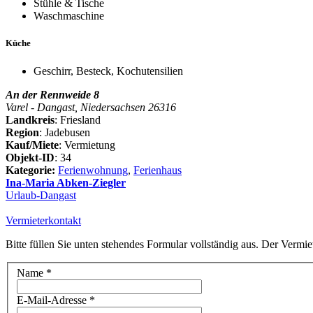
Stühle & Tische
Waschmaschine
Küche
Geschirr, Besteck, Kochutensilien
An der Rennweide 8
Varel - Dangast, Niedersachsen 26316
Landkreis
: Friesland
Region
: Jadebusen
Kauf/Miete
: Vermietung
Objekt-ID
: 34
Kategorie:
Ferienwohnung
,
Ferienhaus
Ina-Maria Abken-Ziegler
Urlaub-Dangast
Vermieterkontakt
Bitte füllen Sie unten stehendes Formular vollständig aus. Der Vermie
Name
*
E-Mail-Adresse
*