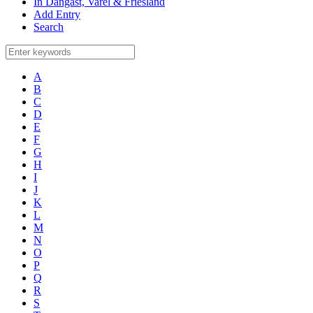
In Dangast, Varel & Friesland
Add Entry
Search
A
B
C
D
E
F
G
H
I
J
K
L
M
N
O
P
Q
R
S