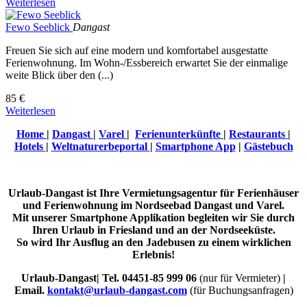
Weiterlesen
Fewo Seeblick
Dangast
Freuen Sie sich auf eine modern und komfortabel ausgestatte
Ferienwohnung. Im Wohn-/Essbereich erwartet Sie der einmalige
weite Blick über den (...)
85 €
Weiterlesen
Home
|
Dangast
|
Varel
|
Ferienunterkünfte
|
Restaurants
|
Hotels
|
Weltnaturerbeportal
|
Smartphone App
|
Gästebuch
Urlaub-Dangast ist Ihre Vermietungsagentur für Ferienhäuser
und Ferienwohnung im Nordseebad Dangast und Varel.
Mit unserer Smartphone Applikation begleiten wir Sie durch
Ihren Urlaub in Friesland und an der Nordseeküste.
So wird Ihr Ausflug an den Jadebusen zu einem wirklichen
Erlebnis!
Urlaub-Dangast| Tel. 04451-85 999 06
(nur für Vermieter)
|
Email.
kontakt@urlaub-dangast.com
(für Buchungsanfragen)