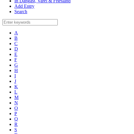
In Dangast, Varel & Friesland
Add Entry
Search
A
B
C
D
E
F
G
H
I
J
K
L
M
N
O
P
Q
R
S