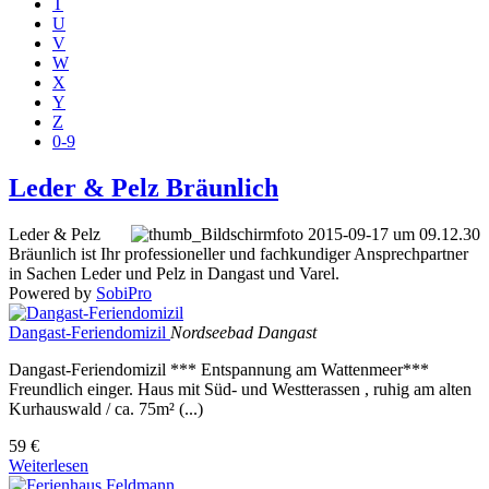
T
U
V
W
X
Y
Z
0-9
Leder & Pelz Bräunlich
Leder & Pelz
Bräunlich ist Ihr professioneller und fachkundiger Ansprechpartner
in Sachen Leder und Pelz in Dangast und Varel.
Powered by
SobiPro
Dangast-Feriendomizil
Nordseebad Dangast
Dangast-Feriendomizil *** Entspannung am Wattenmeer***
Freundlich einger. Haus mit Süd- und Westterassen , ruhig am alten
Kurhauswald / ca. 75m² (...)
59 €
Weiterlesen