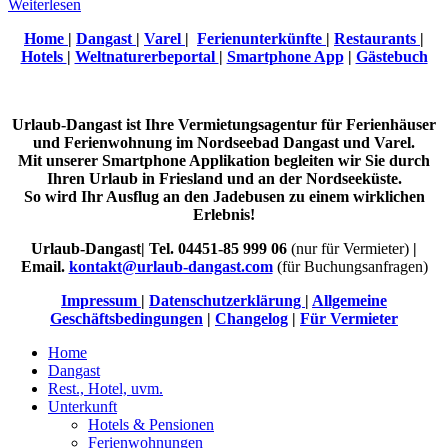
Weiterlesen
Home
|
Dangast
|
Varel
|
Ferienunterkünfte
|
Restaurants
|
Hotels
|
Weltnaturerbeportal
|
Smartphone App
|
Gästebuch
Urlaub-Dangast ist Ihre Vermietungsagentur für Ferienhäuser
und Ferienwohnung im Nordseebad Dangast und Varel.
Mit unserer Smartphone Applikation begleiten wir Sie durch
Ihren Urlaub in Friesland und an der Nordseeküste.
So wird Ihr Ausflug an den Jadebusen zu einem wirklichen
Erlebnis!
Urlaub-Dangast| Tel. 04451-85 999 06
(nur für Vermieter)
|
Email.
kontakt@urlaub-dangast.com
(für Buchungsanfragen)
Impressum
|
Datenschutzerklärung
|
Allgemeine
Geschäftsbedingungen
|
Changelog
|
Für Vermieter
Home
Dangast
Rest., Hotel, uvm.
Unterkunft
Hotels & Pensionen
Ferienwohnungen