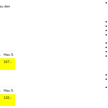
 zu den
.
Hau.S.
167,-
.
Hau.S.
132,-