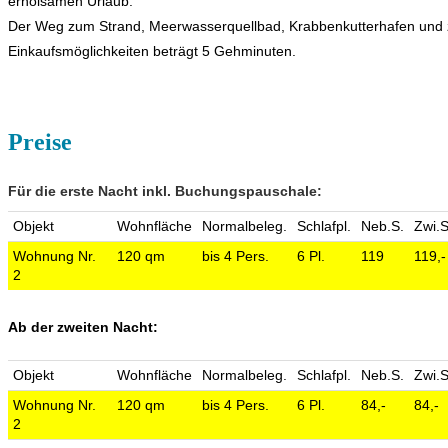
erholsamen Urlaub.
Der Weg zum Strand, Meerwasserquellbad, Krabbenkutterhafen und
Einkaufsmöglichkeiten beträgt 5 Gehminuten.
Preise
Für die erste Nacht inkl. Buchungspauschale:
Objekt
Wohnfläche
Normalbeleg.
Schlafpl.
Neb.S.
Zwi.S
Wohnung Nr.
120 qm
bis 4 Pers.
6 Pl.
119
119,-
2
Ab der zweiten Nacht:
Objekt
Wohnfläche
Normalbeleg.
Schlafpl.
Neb.S.
Zwi.S
Wohnung Nr.
120 qm
bis 4 Pers.
6 Pl.
84,-
84,-
2