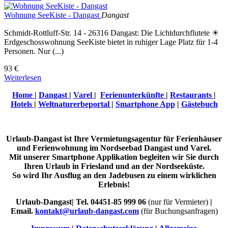
Wohnung SeeKiste - Dangast
Dangast
Schmidt-Rottluff-Str. 14 - 26316 Dangast: Die Lichtdurchflutete ☀
Erdgeschosswohnung SeeKiste bietet in ruhiger Lage Platz für 1-4
Personen. Nur (...)
93 €
Weiterlesen
Home
|
Dangast
|
Varel
|
Ferienunterkünfte
|
Restaurants
|
Hotels
|
Weltnaturerbeportal
|
Smartphone App
|
Gästebuch
Urlaub-Dangast ist Ihre Vermietungsagentur für Ferienhäuser
und Ferienwohnung im Nordseebad Dangast und Varel.
Mit unserer Smartphone Applikation begleiten wir Sie durch
Ihren Urlaub in Friesland und an der Nordseeküste.
So wird Ihr Ausflug an den Jadebusen zu einem wirklichen
Erlebnis!
Urlaub-Dangast| Tel. 04451-85 999 06
(nur für Vermieter)
|
Email.
kontakt@urlaub-dangast.com
(für Buchungsanfragen)