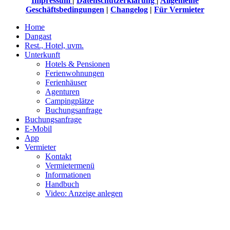
Impressum
|
Datenschutzerklärung
|
Allgemeine
Geschäftsbedingungen
|
Changelog
|
Für Vermieter
Home
Dangast
Rest., Hotel, uvm.
Unterkunft
Hotels & Pensionen
Ferienwohnungen
Ferienhäuser
Agenturen
Campingplätze
Buchungsanfrage
Buchungsanfrage
E-Mobil
App
Vermieter
Kontakt
Vermietermenü
Informationen
Handbuch
Video: Anzeige anlegen