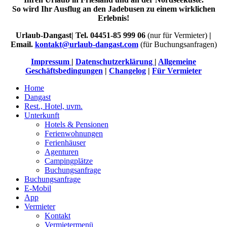
So wird Ihr Ausflug an den Jadebusen zu einem wirklichen
Erlebnis!
Urlaub-Dangast| Tel. 04451-85 999 06
(nur für Vermieter)
|
Email.
kontakt@urlaub-dangast.com
(für Buchungsanfragen)
Impressum
|
Datenschutzerklärung
|
Allgemeine
Geschäftsbedingungen
|
Changelog
|
Für Vermieter
Home
Dangast
Rest., Hotel, uvm.
Unterkunft
Hotels & Pensionen
Ferienwohnungen
Ferienhäuser
Agenturen
Campingplätze
Buchungsanfrage
Buchungsanfrage
E-Mobil
App
Vermieter
Kontakt
Vermietermenü