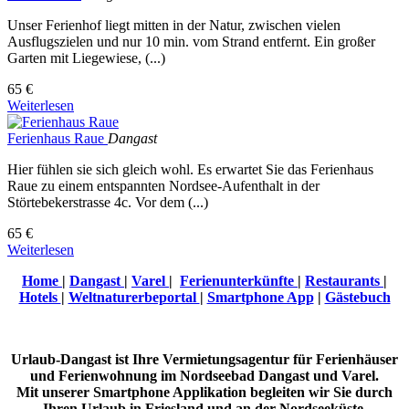
Unser Ferienhof liegt mitten in der Natur, zwischen vielen
Ausflugszielen und nur 10 min. vom Strand entfernt. Ein großer
Garten mit Liegewiese, (...)
65 €
Weiterlesen
Ferienhaus Raue
Dangast
Hier fühlen sie sich gleich wohl. Es erwartet Sie das Ferienhaus
Raue zu einem entspannten Nordsee-Aufenthalt in der
Störtebekerstrasse 4c. Vor dem (...)
65 €
Weiterlesen
Home
|
Dangast
|
Varel
|
Ferienunterkünfte
|
Restaurants
|
Hotels
|
Weltnaturerbeportal
|
Smartphone App
|
Gästebuch
Urlaub-Dangast ist Ihre Vermietungsagentur für Ferienhäuser
und Ferienwohnung im Nordseebad Dangast und Varel.
Mit unserer Smartphone Applikation begleiten wir Sie durch
Ihren Urlaub in Friesland und an der Nordseeküste.