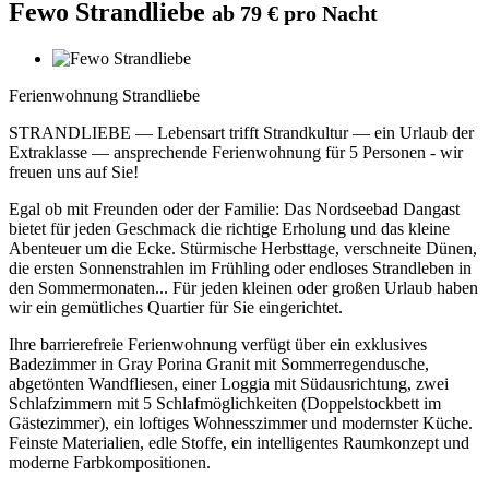
Fewo Strandliebe
ab 79 € pro Nacht
Ferienwohnung Strandliebe
STRANDLIEBE — Lebensart trifft Strandkultur — ein Urlaub der
Extraklasse — ansprechende Ferienwohnung für 5 Personen - wir
freuen uns auf Sie!
Egal ob mit Freunden oder der Familie: Das Nordseebad Dangast
bietet für jeden Geschmack die richtige Erholung und das kleine
Abenteuer um die Ecke. Stürmische Herbsttage, verschneite Dünen,
die ersten Sonnenstrahlen im Frühling oder endloses Strandleben in
den Sommermonaten... Für jeden kleinen oder großen Urlaub haben
wir ein gemütliches Quartier für Sie eingerichtet.
Ihre barrierefreie Ferienwohnung verfügt über ein exklusives
Badezimmer in Gray Porina Granit mit Sommerregendusche,
abgetönten Wandfliesen, einer Loggia mit Südausrichtung, zwei
Schlafzimmern mit 5 Schlafmöglichkeiten (Doppelstockbett im
Gästezimmer), ein loftiges Wohnesszimmer und modernster Küche.
Feinste Materialien, edle Stoffe, ein intelligentes Raumkonzept und
moderne Farbkompositionen.