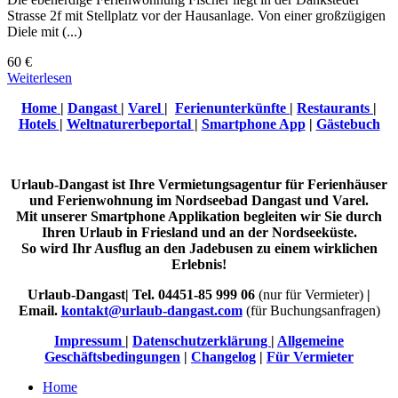
Strasse 2f mit Stellplatz vor der Hausanlage. Von einer großzügigen
Diele mit (...)
60 €
Weiterlesen
Home
|
Dangast
|
Varel
|
Ferienunterkünfte
|
Restaurants
|
Hotels
|
Weltnaturerbeportal
|
Smartphone App
|
Gästebuch
Urlaub-Dangast ist Ihre Vermietungsagentur für Ferienhäuser
und Ferienwohnung im Nordseebad Dangast und Varel.
Mit unserer Smartphone Applikation begleiten wir Sie durch
Ihren Urlaub in Friesland und an der Nordseeküste.
So wird Ihr Ausflug an den Jadebusen zu einem wirklichen
Erlebnis!
Urlaub-Dangast| Tel. 04451-85 999 06
(nur für Vermieter)
|
Email.
kontakt@urlaub-dangast.com
(für Buchungsanfragen)
Impressum
|
Datenschutzerklärung
|
Allgemeine
Geschäftsbedingungen
|
Changelog
|
Für Vermieter
Home