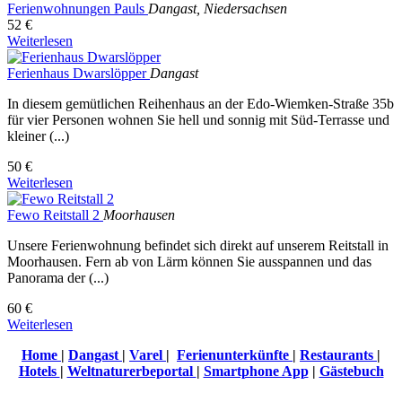
Ferienwohnungen Pauls
Dangast, Niedersachsen
52 €
Weiterlesen
Ferienhaus Dwarslöpper
Dangast
In diesem gemütlichen Reihenhaus an der Edo-Wiemken-Straße 35b
für vier Personen wohnen Sie hell und sonnig mit Süd-Terrasse und
kleiner (...)
50 €
Weiterlesen
Fewo Reitstall 2
Moorhausen
Unsere Ferienwohnung befindet sich direkt auf unserem Reitstall in
Moorhausen. Fern ab von Lärm können Sie ausspannen und das
Panorama der (...)
60 €
Weiterlesen
Home
|
Dangast
|
Varel
|
Ferienunterkünfte
|
Restaurants
|
Hotels
|
Weltnaturerbeportal
|
Smartphone App
|
Gästebuch