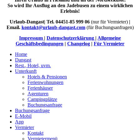
So wird Ihr Ausflug an den Jadebusen zu einem wirklichen
Erlebnis!
Urlaub-Dangast| Tel. 04451-85 999 06
(nur für Vermieter)
|
Email.
kontakt@urlaub-dangast.com
(für Buchungsanfragen)
Impressum
|
Datenschutzerklärung
|
Allgemeine
Geschäftsbedingungen
|
Changelog
|
Für Vermieter
Home
Dangast
Rest., Hotel, uvm.
Unterkunft
Hotels & Pensionen
Ferienwohnungen
Ferienhäuser
Agenturen
Campingplätze
Buchungsanfrage
Buchungsanfrage
E-Mobil
App
Vermieter
Kontakt
Vermietermenü