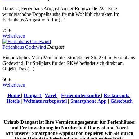
Dangast, Ferienhaus Arngast An der Rennweide 22a. Eine
wunderschöne Doppelhaushälfte mit Wohlfühlcharakter. Im
Ferienhaus Arngast wird Ihr (...)
75 €
Weiterlesen
Ferienhaus Godewind
Dangast
Ein herzliches Moin Moin in der Störtebeker Str. 27d im Ferienhaus
Godewind. Ihr Stellplatz für den PKW befindet sich direkt am
Objekt. Das (...)
60 €
Weiterlesen
Home
|
Dangast
|
Varel
|
Ferienunterkünfte
|
Restaurants
|
Hotels
|
Weltnaturerbeportal
|
Smartphone App
|
Gästebuch
Urlaub-Dangast ist Ihre Vermietungsagentur für Ferienhäuser
und Ferienwohnung im Nordseebad Dangast und Varel.
Mit unserer Smartphone Applikation begleiten wir Sie durch
Ihren Urlaub in Friesland und an der Nordseeküste.