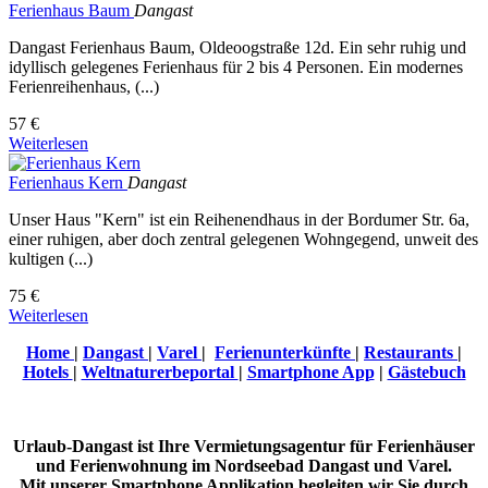
Ferienhaus Baum
Dangast
Dangast Ferienhaus Baum, Oldeoogstraße 12d. Ein sehr ruhig und
idyllisch gelegenes Ferienhaus für 2 bis 4 Personen. Ein modernes
Ferienreihenhaus, (...)
57 €
Weiterlesen
Ferienhaus Kern
Dangast
Unser Haus "Kern" ist ein Reihenendhaus in der Bordumer Str. 6a,
einer ruhigen, aber doch zentral gelegenen Wohngegend, unweit des
kultigen (...)
75 €
Weiterlesen
Home
|
Dangast
|
Varel
|
Ferienunterkünfte
|
Restaurants
|
Hotels
|
Weltnaturerbeportal
|
Smartphone App
|
Gästebuch
Urlaub-Dangast ist Ihre Vermietungsagentur für Ferienhäuser
und Ferienwohnung im Nordseebad Dangast und Varel.
Mit unserer Smartphone Applikation begleiten wir Sie durch