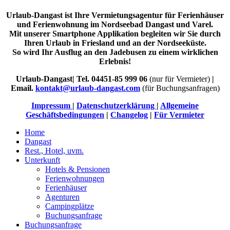
Urlaub-Dangast ist Ihre Vermietungsagentur für Ferienhäuser
und Ferienwohnung im Nordseebad Dangast und Varel.
Mit unserer Smartphone Applikation begleiten wir Sie durch
Ihren Urlaub in Friesland und an der Nordseeküste.
So wird Ihr Ausflug an den Jadebusen zu einem wirklichen
Erlebnis!
Urlaub-Dangast| Tel. 04451-85 999 06
(nur für Vermieter)
|
Email.
kontakt@urlaub-dangast.com
(für Buchungsanfragen)
Impressum
|
Datenschutzerklärung
|
Allgemeine
Geschäftsbedingungen
|
Changelog
|
Für Vermieter
Home
Dangast
Rest., Hotel, uvm.
Unterkunft
Hotels & Pensionen
Ferienwohnungen
Ferienhäuser
Agenturen
Campingplätze
Buchungsanfrage
Buchungsanfrage