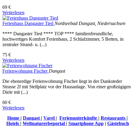
69 €
Weiterlesen
Ferienhaus Dangaster Tied
Nordseebad Dangast, Niedersachsen
**** Dangaster Tied **** TOP **** familienfreundliche,
hochwertiges Komfort Ferienhaus, 2 Schlafzimmer, 5 Betten, in
zentraler Strand- u. (...)
75 €
Weiterlesen
Ferienwohnung Fischer
Dangast
Die ebenerdige Ferienwohnung Fischer liegt in der Danksteder
Strasse 2f mit Stellplatz vor der Hausanlage. Von einer großzügigen
Diele mit (...)
60 €
Weiterlesen
Home
|
Dangast
|
Varel
|
Ferienunterkünfte
|
Restaurants
|
Hotels
|
Weltnaturerbeportal
|
Smartphone App
|
Gästebuch