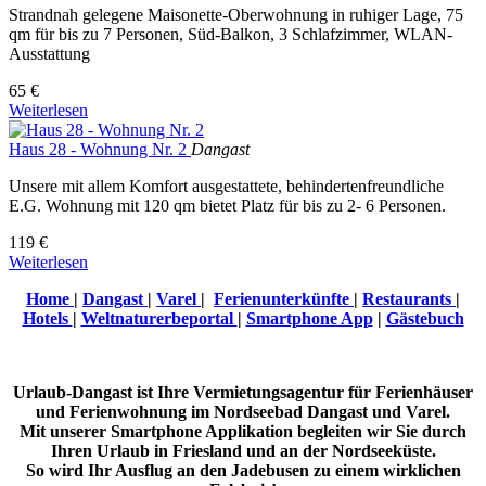
Strandnah gelegene Maisonette-Oberwohnung in ruhiger Lage, 75
qm für bis zu 7 Personen, Süd-Balkon, 3 Schlafzimmer, WLAN-
Ausstattung
65 €
Weiterlesen
Haus 28 - Wohnung Nr. 2
Dangast
Unsere mit allem Komfort ausgestattete, behindertenfreundliche
E.G. Wohnung mit 120 qm bietet Platz für bis zu 2- 6 Personen.
119 €
Weiterlesen
Home
|
Dangast
|
Varel
|
Ferienunterkünfte
|
Restaurants
|
Hotels
|
Weltnaturerbeportal
|
Smartphone App
|
Gästebuch
Urlaub-Dangast ist Ihre Vermietungsagentur für Ferienhäuser
und Ferienwohnung im Nordseebad Dangast und Varel.
Mit unserer Smartphone Applikation begleiten wir Sie durch
Ihren Urlaub in Friesland und an der Nordseeküste.
So wird Ihr Ausflug an den Jadebusen zu einem wirklichen