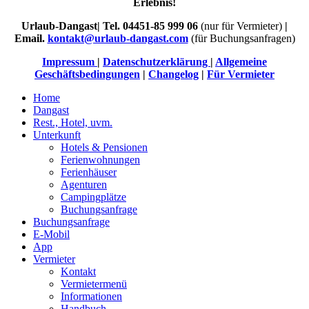
Erlebnis!
Urlaub-Dangast| Tel. 04451-85 999 06
(nur für Vermieter)
|
Email.
kontakt@urlaub-dangast.com
(für Buchungsanfragen)
Impressum
|
Datenschutzerklärung
|
Allgemeine
Geschäftsbedingungen
|
Changelog
|
Für Vermieter
Home
Dangast
Rest., Hotel, uvm.
Unterkunft
Hotels & Pensionen
Ferienwohnungen
Ferienhäuser
Agenturen
Campingplätze
Buchungsanfrage
Buchungsanfrage
E-Mobil
App
Vermieter
Kontakt
Vermietermenü
Informationen
Handbuch