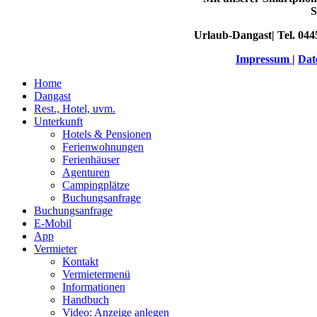
S
Urlaub-Dangast| Tel. 044
Impressum
|
Dat
Home
Dangast
Rest., Hotel, uvm.
Unterkunft
Hotels & Pensionen
Ferienwohnungen
Ferienhäuser
Agenturen
Campingplätze
Buchungsanfrage
Buchungsanfrage
E-Mobil
App
Vermieter
Kontakt
Vermietermenü
Informationen
Handbuch
Video: Anzeige anlegen