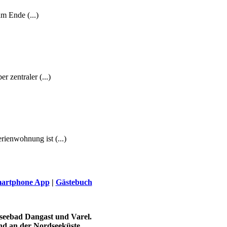
m Ende (...)
 zentraler (...)
ienwohnung ist (...)
artphone App
|
Gästebuch
seebad Dangast und Varel.
nd an der Nordseeküste.