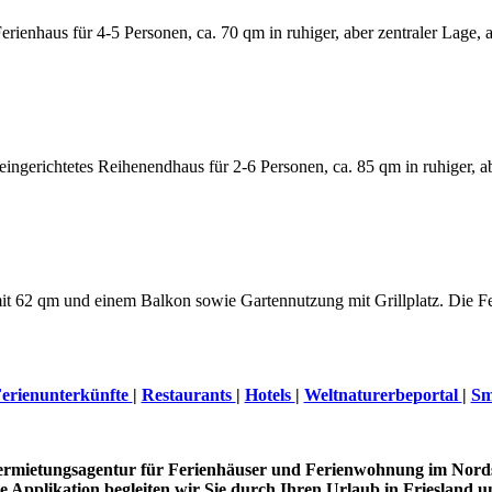
rienhaus für 4-5 Personen, ca. 70 qm in ruhiger, aber zentraler Lage, a
gerichtetes Reihenendhaus für 2-6 Personen, ca. 85 qm in ruhiger, aber
62 qm und einem Balkon sowie Gartennutzung mit Grillplatz. Die Fer
erienunterkünfte
|
Restaurants
|
Hotels
|
Weltnaturerbeportal
|
Sm
Vermietungsagentur für Ferienhäuser und Ferienwohnung im Nord
 Applikation begleiten wir Sie durch Ihren Urlaub in Friesland u