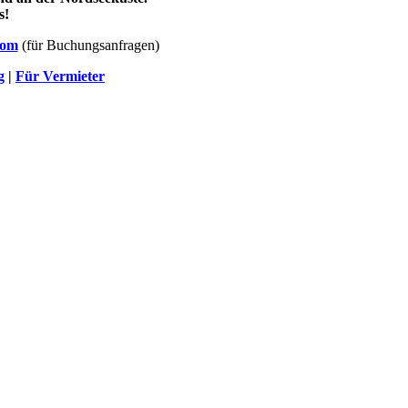
s!
com
(für Buchungsanfragen)
g
|
Für Vermieter