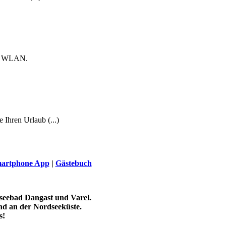
und WLAN.
Ihren Urlaub (...)
artphone App
|
Gästebuch
seebad Dangast und Varel.
nd an der Nordseeküste.
s!