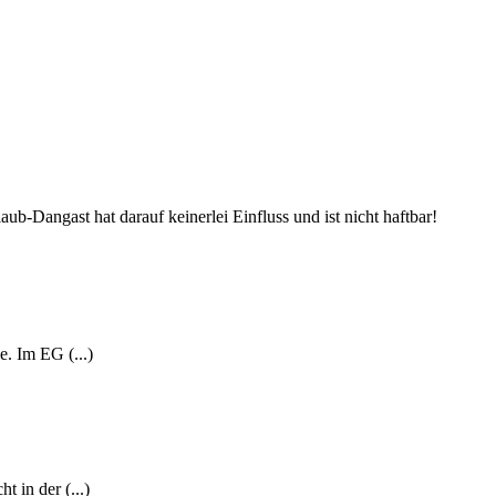
aub-Dangast hat darauf keinerlei Einfluss und ist nicht haftbar!
. Im EG (...)
 in der (...)